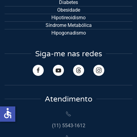
Diabetes
Obesidade
Hipotireoidismo
Síndrome Metabólica
Hipogonadismo
Siga-me nas redes
Atendimento
accessible
(11) 5543-1612