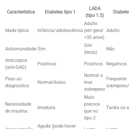
LADA
Característica
Diabetes tipo 1
Diabete
(tipo 1.5)
Adulto
Idade típica
Infância/adolescência
(em geral
Adulto
>30 anos)
Sim
Autoimunidade
Sim
Não
(lenta)
Anticorpos
Positivos
Positivos
Negativos
(anti-GAD)
Normal a
Peso ao
Frequente
Normal/baixo
leve
diagnóstico
sobrepeso
sobrepeso
Mais
Necessidade
precoce
Imediata
Tardia ou 
de insulina
que no
tipo 2
Aguda (pode haver