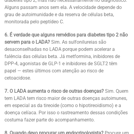
diabetes tipo 2, mas não necessariamente no diagnóstico.
Alguns passam anos sem ela. A velocidade depende do
grau de autoimunidade e da reserva de células beta,
monitorada pelo peptídeo C.
6. É verdade que alguns remédios para diabetes tipo 2 não
servem para o LADA?
Sim. As sulfonilureias são
desaconselhadas no LADA porque podem acelerar a
falência das células beta. Já metformina, inibidores de
DPP-4, agonistas de GLP-1 e inibidores de SGLT2 têm
papel — estes últimos com atenção ao risco de
cetoacidose.
7. O LADA aumenta o risco de outras doenças?
Sim. Quem
tem LADA tem risco maior de outras doenças autoimunes,
em especial as da tireoide (como o hipotireoidismo) e a
doença celíaca. Por isso o rastreamento dessas condições
costuma fazer parte do acompanhamento.
8. Quando devo procurar um endocrinologista?
Procure um