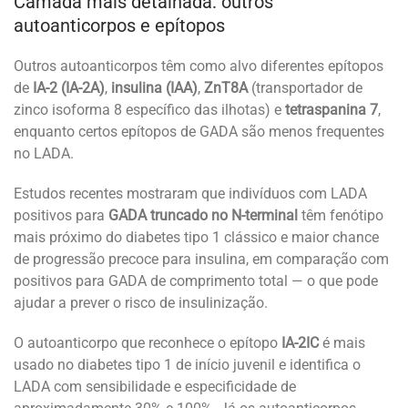
Camada mais detalhada: outros
autoanticorpos e epítopos
Outros autoanticorpos têm como alvo diferentes epítopos
de
IA-2 (IA-2A)
,
insulina (IAA)
,
ZnT8A
(transportador de
zinco isoforma 8 específico das ilhotas) e
tetraspanina 7
,
enquanto certos epítopos de GADA são menos frequentes
no LADA.
Estudos recentes mostraram que indivíduos com LADA
positivos para
GADA truncado no N-terminal
têm fenótipo
mais próximo do diabetes tipo 1 clássico e maior chance
de progressão precoce para insulina, em comparação com
positivos para GADA de comprimento total — o que pode
ajudar a prever o risco de insulinização.
O autoanticorpo que reconhece o epítopo
IA-2IC
é mais
usado no diabetes tipo 1 de início juvenil e identifica o
LADA com sensibilidade e especificidade de