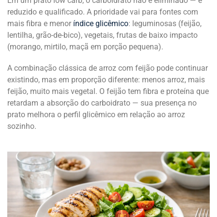
Em um prato low carb, o carboidrato não é eliminado — é
reduzido e qualificado. A prioridade vai para fontes com
mais fibra e menor
índice glicêmico
: leguminosas (feijão,
lentilha, grão-de-bico), vegetais, frutas de baixo impacto
(morango, mirtilo, maçã em porção pequena).
A combinação clássica de arroz com feijão pode continuar
existindo, mas em proporção diferente: menos arroz, mais
feijão, muito mais vegetal. O feijão tem fibra e proteína que
retardam a absorção do carboidrato — sua presença no
prato melhora o perfil glicêmico em relação ao arroz
sozinho.