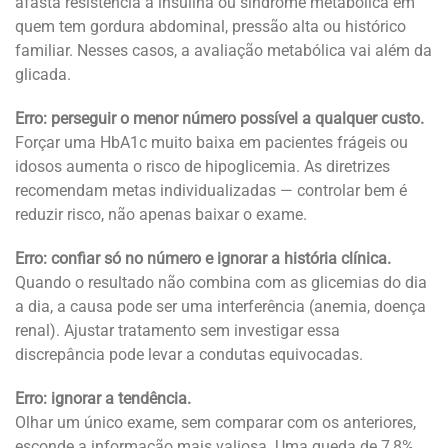
afasta resistência à insulina ou síndrome metabólica em
quem tem gordura abdominal, pressão alta ou histórico
familiar. Nesses casos, a avaliação metabólica vai além da
glicada.
Erro: perseguir o menor número possível a qualquer custo.
Forçar uma HbA1c muito baixa em pacientes frágeis ou
idosos aumenta o risco de hipoglicemia. As diretrizes
recomendam metas individualizadas — controlar bem é
reduzir risco, não apenas baixar o exame.
Erro: confiar só no número e ignorar a história clínica.
Quando o resultado não combina com as glicemias do dia
a dia, a causa pode ser uma interferência (anemia, doença
renal). Ajustar tratamento sem investigar essa
discrepância pode levar a condutas equivocadas.
Erro: ignorar a tendência.
Olhar um único exame, sem comparar com os anteriores,
esconde a informação mais valiosa. Uma queda de 7,8%