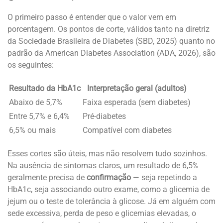
O primeiro passo é entender que o valor vem em
porcentagem. Os pontos de corte, válidos tanto na diretriz
da Sociedade Brasileira de Diabetes (SBD, 2025) quanto no
padrão da American Diabetes Association (ADA, 2026), são
os seguintes:
Resultado da HbA1c
Interpretação geral (adultos)
Abaixo de 5,7%
Faixa esperada (sem diabetes)
Entre 5,7% e 6,4%
Pré-diabetes
6,5% ou mais
Compatível com diabetes
Esses cortes são úteis, mas não resolvem tudo sozinhos.
Na ausência de sintomas claros, um resultado de 6,5%
geralmente precisa de
confirmação
— seja repetindo a
HbA1c, seja associando outro exame, como a glicemia de
jejum ou o teste de tolerância à glicose. Já em alguém com
sede excessiva, perda de peso e glicemias elevadas, o