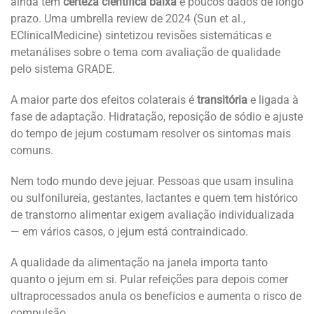
ainda tem
certeza científica baixa
e poucos dados de longo
prazo. Uma umbrella review de 2024 (Sun et al.,
EClinicalMedicine) sintetizou revisões sistemáticas e
metanálises sobre o tema com avaliação de qualidade
pelo sistema GRADE.
A maior parte dos efeitos colaterais é
transitória
e ligada à
fase de adaptação. Hidratação, reposição de sódio e ajuste
do tempo de jejum costumam resolver os sintomas mais
comuns.
Nem todo mundo deve jejuar. Pessoas que usam insulina
ou sulfonilureia, gestantes, lactantes e quem tem histórico
de transtorno alimentar exigem avaliação individualizada
— em vários casos, o jejum está contraindicado.
A qualidade da alimentação na janela importa tanto
quanto o jejum em si. Pular refeições para depois comer
ultraprocessados anula os benefícios e aumenta o risco de
compulsão.