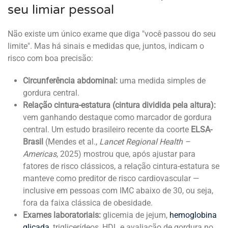
seu limiar pessoal
Não existe um único exame que diga "você passou do seu
limite". Mas há sinais e medidas que, juntos, indicam o
risco com boa precisão:
Circunferência abdominal:
uma medida simples de
gordura central.
Relação cintura-estatura (cintura dividida pela altura):
vem ganhando destaque como marcador de gordura
central. Um estudo brasileiro recente da coorte
ELSA-
Brasil
(Mendes et al.,
Lancet Regional Health –
Americas
, 2025) mostrou que, após ajustar para
fatores de risco clássicos, a relação cintura-estatura se
manteve como preditor de risco cardiovascular —
inclusive em pessoas com IMC abaixo de 30, ou seja,
fora da faixa clássica de obesidade.
Exames laboratoriais:
glicemia de jejum,
hemoglobina
glicada
, triglicerídeos, HDL e avaliação de gordura no