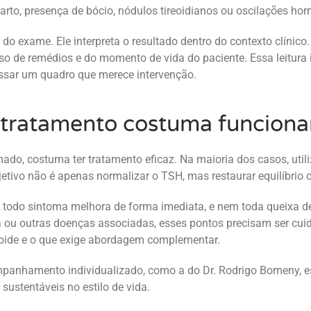
parto, presença de bócio, nódulos tireoidianos ou oscilações ho
o exame. Ele interpreta o resultado dentro do contexto clínico
 de remédios e do momento de vida do paciente. Essa leitura in
ssar um quadro que merece intervenção.
o tratamento costuma funcion
mado, costuma ter tratamento eficaz. Na maioria dos casos, util
etivo não é apenas normalizar o TSH, mas restaurar equilíbrio 
m todo sintoma melhora de forma imediata, e nem toda queixa 
a ou outras doenças associadas, esses pontos precisam ser c
reoide e o que exige abordagem complementar.
anhamento individualizado, como a do Dr. Rodrigo Bomeny, ess
 sustentáveis no estilo de vida.