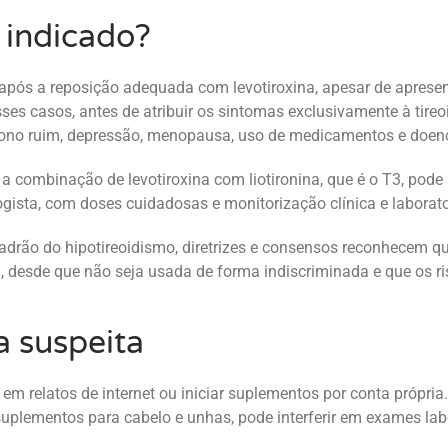
 indicado?
ós a reposição adequada com levotiroxina, apesar de aprese
ses casos, antes de atribuir os sintomas exclusivamente à tireo
 sono ruim, depressão, menopausa, uso de medicamentos e doen
a combinação de levotiroxina com liotironina, que é o T3, pod
gista, com doses cuidadosas e monitorização clínica e laborato
adrão do hipotireoidismo, diretrizes e consensos reconhecem q
desde que não seja usada de forma indiscriminada e que os r
a suspeita
m relatos de internet ou iniciar suplementos por conta própria
suplementos para cabelo e unhas, pode interferir em exames labo