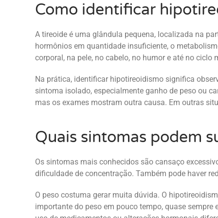
Como identificar hipotir
A tireoide é uma glândula pequena, localizada na p
hormônios em quantidade insuficiente, o metabolismo t
corporal, na pele, no cabelo, no humor e até no ciclo 
Na prática, identificar hipotireoidismo significa ob
sintoma isolado, especialmente ganho de peso ou can
mas os exames mostram outra causa. Em outras situa
Quais sintomas podem su
Os sintomas mais conhecidos são cansaço excessivo, 
dificuldade de concentração. Também pode haver redu
O peso costuma gerar muita dúvida. O hipotireoidis
importante do peso em pouco tempo, quase sempre exis