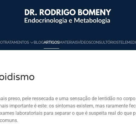
GO
TRATAMENTOS
BLOG
ARTIGOS
MATERIAIS
VÍDEOS
CONSULTÓRIOS
TELEMEDI
eoidismo
is preso, pele ressecada e uma sensação de lentidão no corpo
 mais importante é este: os sintomas existem, mas raramente fe
exames laboratoriais para separar o que é suspeita real do que 
 comuns.