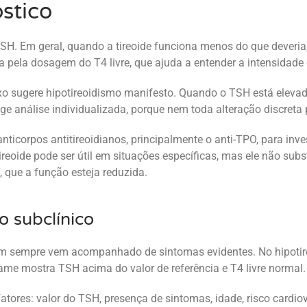
stico
 TSH. Em geral, quando a tireoide funciona menos do que deveri
pela dosagem do T4 livre, que ajuda a entender a intensidade 
xo sugere hipotireoidismo manifesto. Quando o TSH está elevad
ige análise individualizada, porque nem toda alteração discret
icorpos antitireoidianos, principalmente o anti-TPO, para inve
ireoide pode ser útil em situações específicas, mas ele não su
 que a função esteja reduzida.
o subclínico
em sempre vem acompanhado de sintomas evidentes. No hipotire
ame mostra TSH acima do valor de referência e T4 livre normal.
tores: valor do TSH, presença de sintomas, idade, risco cardiov