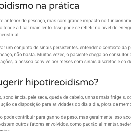
eoidismo na prática
arte anterior do pescoço, mas com grande impacto no funcionam
ende a ficar mais lento. Isso pode se refletir no nível de energ
menstrual.
servar um conjunto de sinais persistentes, entender o contexto 
saço, não basta. Muitas vezes, o paciente chega ao consultóri
ções, a pessoa convive por meses com sinais discretos e só de
gerir hipotireoidismo?
sonolência, pele seca, queda de cabelo, unhas mais frágeis, co
ção de disposição para atividades do dia a dia, piora de memó
mo pode contribuir para ganho de peso, mas geralmente isso 
tem outros fatores envolvidos, como padrão alimentar, sedentar